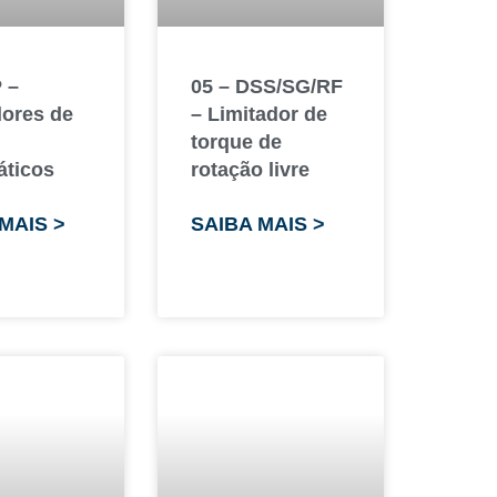
 –
05 – DSS/SG/RF
dores de
– Limitador de
torque de
ticos
rotação livre
MAIS >
SAIBA MAIS >