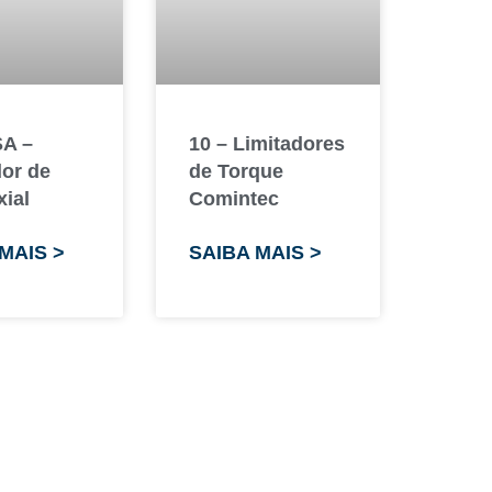
SA –
10 – Limitadores
dor de
de Torque
xial
Comintec
MAIS >
SAIBA MAIS >