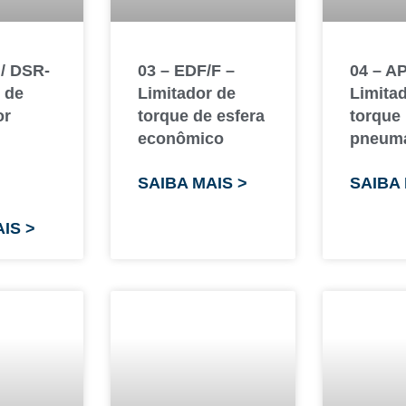
 / DSR-
03 – EDF/F –
04 – AP
 de
Limitador de
Limita
or
torque de esfera
torque
econômico
pneumá
SAIBA MAIS >
SAIBA 
IS >