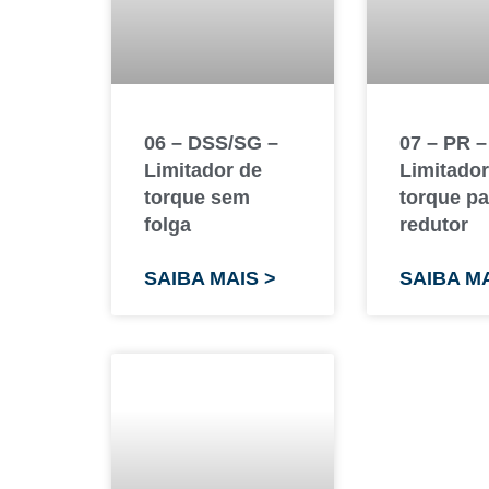
06 – DSS/SG –
07 – PR –
Limitador de
Limitador
torque sem
torque pa
folga
redutor
SAIBA MAIS >
SAIBA MA