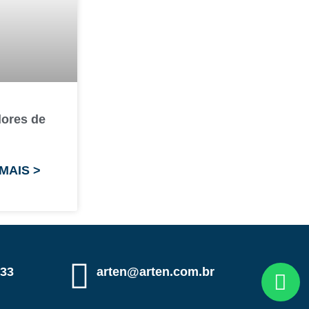
dores de
MAIS >
333
arten@arten.com.br