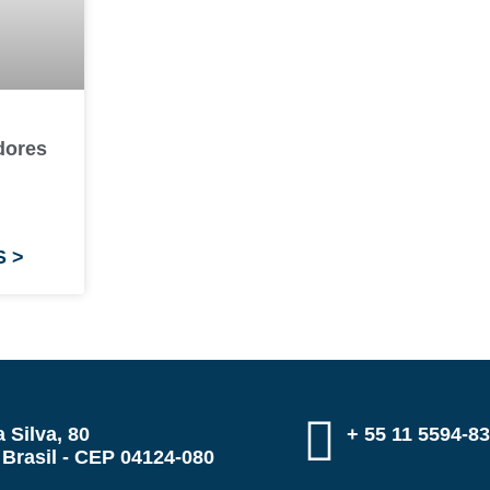
dores
S >
 Silva, 80
+ 55 11 5594-8
 Brasil - CEP 04124-080