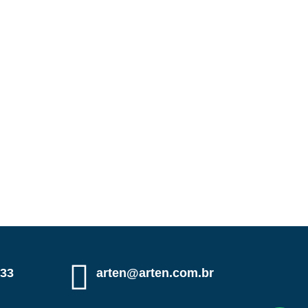
333
arten@arten.com.br