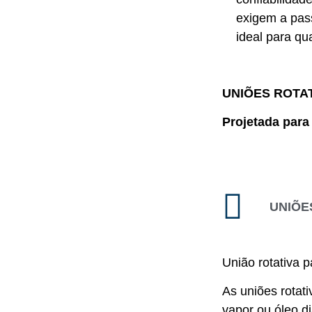
exigem a pas
ideal para qu
UNIÕES ROTAT
Projetada para
UNIÕES
União rotativa p
As uniões rotat
vapor ou óleo di