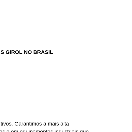
AS GIROL NO BRASIL
utivos. Garantimos a mais alta
os e em equipamentos industriais que