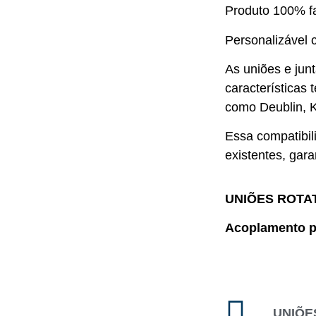
Produto 100% fa
Personalizável 
As uniões e jun
características
como Deublin, K
Essa compatibil
existentes, gara
UNIÕES ROTAT
Acoplamento pr
UNIÕES