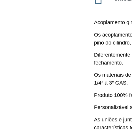
Acoplamento gir
Os acoplamentos
pino do cilindr
Diferentemente 
fechamento.
Os materiais de
1/4″ a 3″ GAS.
Produto 100% fa
Personalizável s
As uniões e jun
características