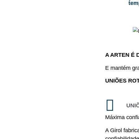
tem
A ARTEN É 
E mantém gra
UNIÕES ROT
UNI
Máxima confia
A Girol fabri
confiabilida