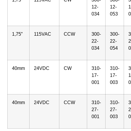
12-
12-
1
034
053
0
1,75”
115VAC
CCW
300-
300-
3
22-
22-
2
034
054
0
40mm
24VDC
CW
310-
310-
3
17-
17-
1
001
003
0
40mm
24VDC
CCW
310-
310-
3
27-
27-
2
001
003
0