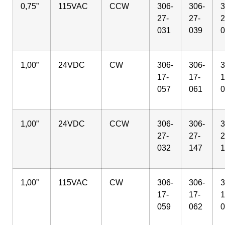
0,75”
115VAC
CCW
306-
306-
3
27-
27-
2
031
039
0
1,00”
24VDC
CW
306-
306-
3
17-
17-
1
057
061
0
1,00”
24VDC
CCW
306-
306-
3
27-
27-
2
032
147
1
1,00”
115VAC
CW
306-
306-
3
17-
17-
1
059
062
0