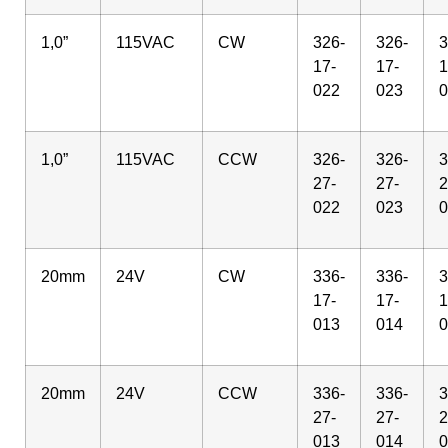
1,0”
115VAC
CW
326-
326-
3
17-
17-
1
022
023
0
1,0”
115VAC
CCW
326-
326-
3
27-
27-
2
022
023
0
20mm
24V
CW
336-
336-
3
17-
17-
1
013
014
0
20mm
24V
CCW
336-
336-
3
27-
27-
2
013
014
0