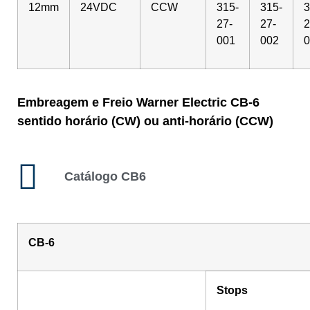
12mm
24VDC
CCW
315-
315-
3
27-
27-
2
001
002
0
Embreagem e Freio Warner Electric CB-6
sentido horário (CW) ou anti-horário (CCW)
Catálogo CB6
CB-6
Stops