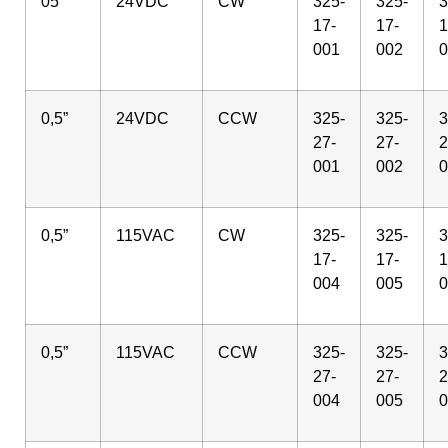
05”
24VDC
CW
325-
325-
3
17-
17-
1
001
002
0
0,5”
24VDC
CCW
325-
325-
3
27-
27-
2
001
002
0
0,5”
115VAC
CW
325-
325-
3
17-
17-
1
004
005
0
0,5”
115VAC
CCW
325-
325-
3
27-
27-
2
004
005
0