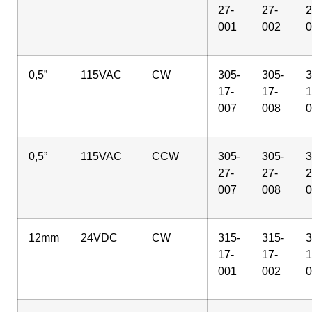
27-
27-
2
001
002
0
0,5”
115VAC
CW
305-
305-
3
17-
17-
1
007
008
0
0,5”
115VAC
CCW
305-
305-
3
27-
27-
2
007
008
0
12mm
24VDC
CW
315-
315-
3
17-
17-
1
001
002
0