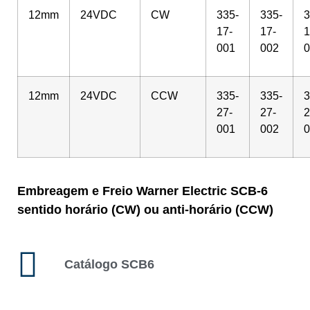
12mm
24VDC
CW
335-
335-
3
17-
17-
1
001
002
0
12mm
24VDC
CCW
335-
335-
3
27-
27-
2
001
002
0
Embreagem e Freio Warner Electric SCB-6
sentido horário (CW) ou anti-horário (CCW)
Catálogo SCB6