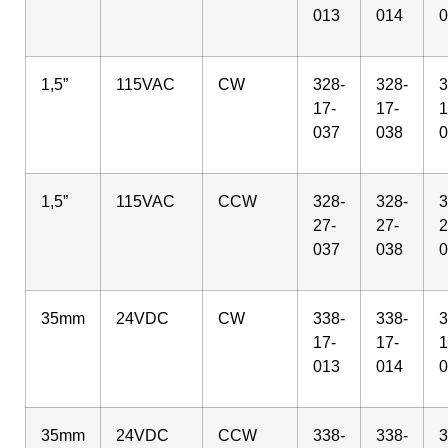
013
014
0
1,5”
115VAC
CW
328-
328-
3
17-
17-
1
037
038
0
1,5”
115VAC
CCW
328-
328-
3
27-
27-
2
037
038
0
35mm
24VDC
CW
338-
338-
3
17-
17-
1
013
014
0
35mm
24VDC
CCW
338-
338-
3