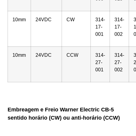
10mm
24VDC
CW
314-
314-
3
17-
17-
1
001
002
10mm
24VDC
CCW
314-
314-
3
27-
27-
2
001
002
Embreagem e Freio Warner Electric CB-5
sentido horário (CW) ou anti-horário (CCW)