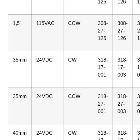
125
126
1
1,5”
115VAC
CCW
308-
308-
3
27-
27-
2
125
126
1
35mm
24VDC
CW
318-
318-
3
17-
17-
1
001
003
0
35mm
24VDC
CCW
318-
318-
3
27-
27-
2
001
003
0
40mm
24VDC
CW
318-
318-
3