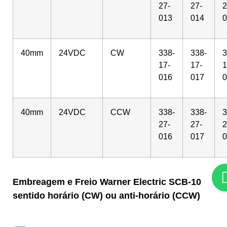
27-
27-
2
013
014
0
40mm
24VDC
CW
338-
338-
3
17-
17-
1
016
017
0
40mm
24VDC
CCW
338-
338-
3
27-
27-
2
016
017
0
Embreagem e Freio Warner Electric SCB-10
sentido horário (CW) ou anti-horário (CCW)