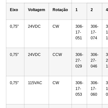
Eixo
Voltagem
Rotação
1
2
4
0,75”
24VDC
CW
306-
306-
3
17-
17-
1
051
074
1
0,75”
24VDC
CCW
306-
306-
3
27-
27-
2
029
046
1
0,75”
115VAC
CW
306-
306-
3
17-
17-
1
053
060
0