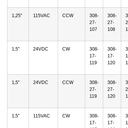
1,25”
115VAC
CCW
308-
308-
3
27-
27-
2
107
108
1
1,5”
24VDC
CW
308-
308-
3
17-
17-
1
119
120
1
1,5”
24VDC
CCW
308-
308-
3
27-
27-
2
119
120
1
1,5”
115VAC
CW
308-
308-
3
17-
17-
1