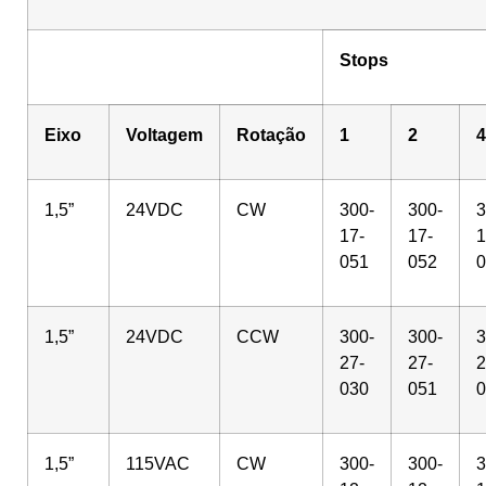
Stops
Eixo
Voltagem
Rotação
1
2
4
1,5”
24VDC
CW
300-
300-
3
17-
17-
1
051
052
0
1,5”
24VDC
CCW
300-
300-
3
27-
27-
2
030
051
0
1,5”
115VAC
CW
300-
300-
3