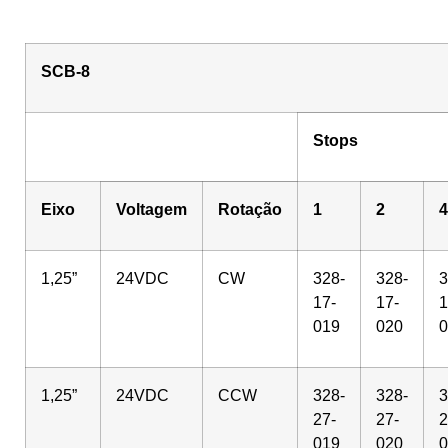
SCB-8
Stops
Eixo
Voltagem
Rotação
1
2
4
1,25”
24VDC
CW
328-
328-
3
17-
17-
1
019
020
0
1,25”
24VDC
CCW
328-
328-
3
27-
27-
2
019
020
0