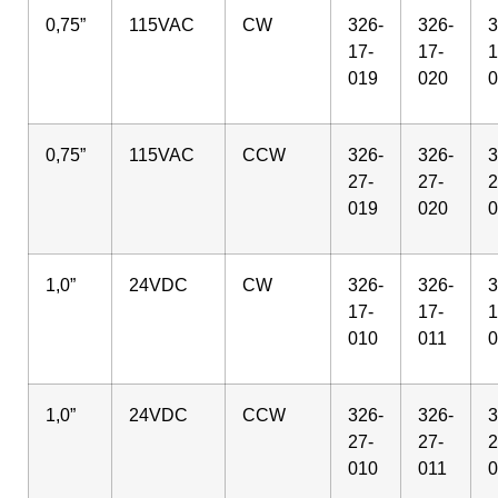
0,75”
115VAC
CW
326-
326-
3
17-
17-
1
019
020
0
0,75”
115VAC
CCW
326-
326-
3
27-
27-
2
019
020
0
1,0”
24VDC
CW
326-
326-
3
17-
17-
1
010
011
0
1,0”
24VDC
CCW
326-
326-
3
27-
27-
2
010
011
0