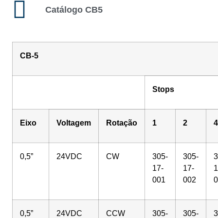
Catálogo CB5
CB-5
Stops
Eixo
Voltagem
Rotação
1
2
4
0,5”
24VDC
CW
305-
305-
3
17-
17-
1
001
002
0
0,5”
24VDC
CCW
305-
305-
3