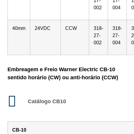
17-
17-
1
002
004
0
40mm
24VDC
CCW
318-
318-
3
27-
27-
2
002
004
0
Embreagem e Freio Warner Electric CB-10
sentido horário (CW) ou anti-horário (CCW)
Catálogo CB10
CB-10