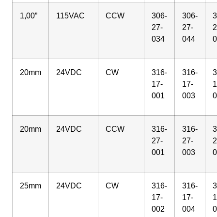
1,00”
115VAC
CCW
306-
306-
3
27-
27-
2
034
044
0
20mm
24VDC
CW
316-
316-
3
17-
17-
1
001
003
0
20mm
24VDC
CCW
316-
316-
3
27-
27-
2
001
003
0
25mm
24VDC
CW
316-
316-
3
17-
17-
1
002
004
0