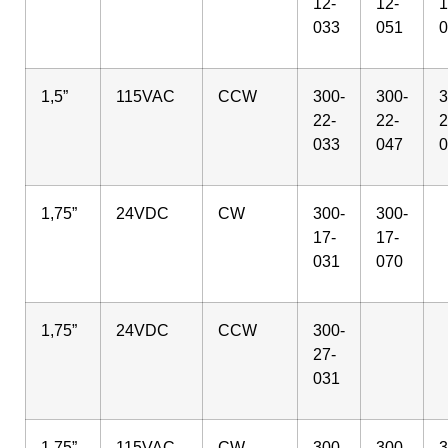
12-
12-
1
033
051
0
1,5”
115VAC
CCW
300-
300-
3
22-
22-
2
033
047
0
1,75”
24VDC
CW
300-
300-
17-
17-
031
070
1,75”
24VDC
CCW
300-
27-
031
1,75”
115VAC
CW
300-
300-
3