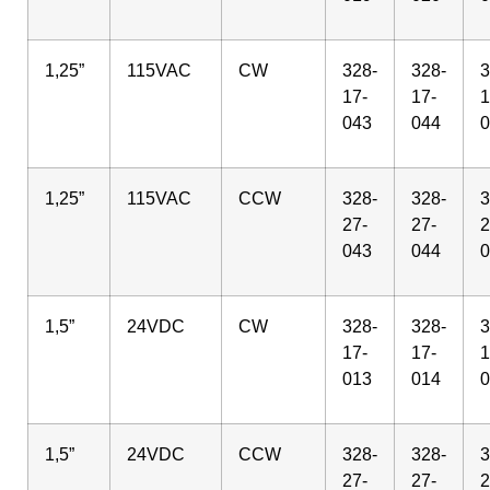
1,25”
115VAC
CW
328-
328-
3
17-
17-
1
043
044
0
1,25”
115VAC
CCW
328-
328-
3
27-
27-
2
043
044
0
1,5”
24VDC
CW
328-
328-
3
17-
17-
1
013
014
0
1,5”
24VDC
CCW
328-
328-
3
27-
27-
2