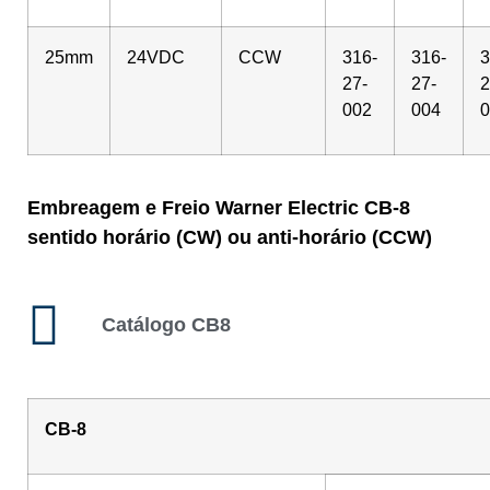
25mm
24VDC
CCW
316-
316-
3
27-
27-
2
002
004
0
Embreagem e Freio Warner Electric CB-8
sentido horário (CW) ou anti-horário (CCW)
Catálogo CB8
CB-8