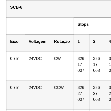
SCB-6
Stops
Eixo
Voltagem
Rotação
1
2
4
0,75”
24VDC
CW
326-
326-
3
17-
17-
1
007
008
0
0,75”
24VDC
CCW
326-
326-
3
27-
27-
2
007
008
0