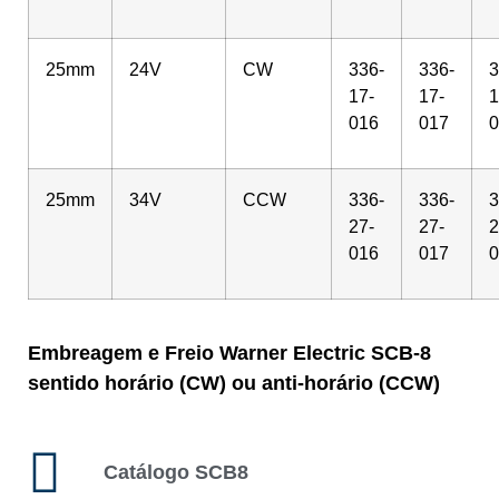
25mm
24V
CW
336-
336-
3
17-
17-
1
016
017
0
25mm
34V
CCW
336-
336-
3
27-
27-
2
016
017
0
Embreagem e Freio Warner Electric SCB-8
sentido horário (CW) ou anti-horário (CCW)
Catálogo SCB8