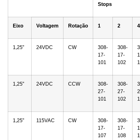
Stops
Eixo
Voltagem
Rotação
1
2
4
1,25”
24VDC
CW
308-
308-
3
17-
17-
1
101
102
1
1,25”
24VDC
CCW
308-
308-
3
27-
27-
2
101
102
1
1,25”
115VAC
CW
308-
308-
3
17-
17-
1
107
108
1