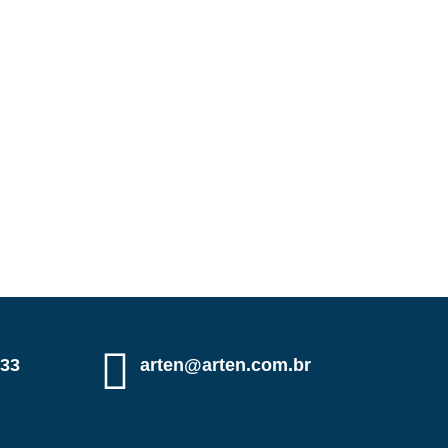
333
arten@arten.com.br