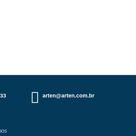
333
arten@arten.com.br
DOS